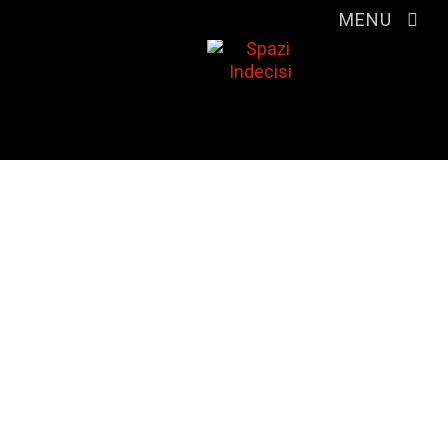
MENU
CICLI INDECISI
Edizione 0
Pedalata alla scoperta dei
luoghi abbandonati di Forlì