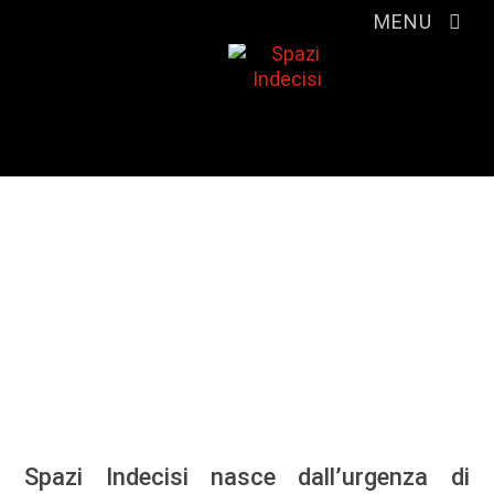
MENU
Cos'è Spazi Indecisi?
Scoprire il territorio dimenticato
e coalizzarci energie
Spazi Indecisi nasce dall’urgenza di