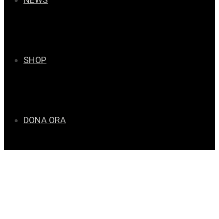
SHOP
DONA ORA
Inno al Perdersi 2026 -
Atto I