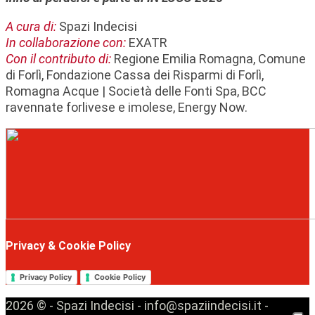
A cura di:
Spazi Indecisi
In collaborazione con:
EXATR
Con il contributo di:
Regione Emilia Romagna, Comune
di Forlì, Fondazione Cassa dei Risparmi di Forlì,
Romagna Acque | Società delle Fonti Spa, BCC
ravennate forlivese e imolese, Energy Now.
Privacy & Cookie Policy
Privacy Policy
Cookie Policy
2026 © - Spazi Indecisi - info@spaziindecisi.it -