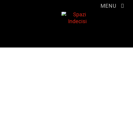
MENU
Ogni luogo può essere
ristrutturato, riattivato
temporaneamente,
valorizzato
culturalmente,
lasciato all’abbandono