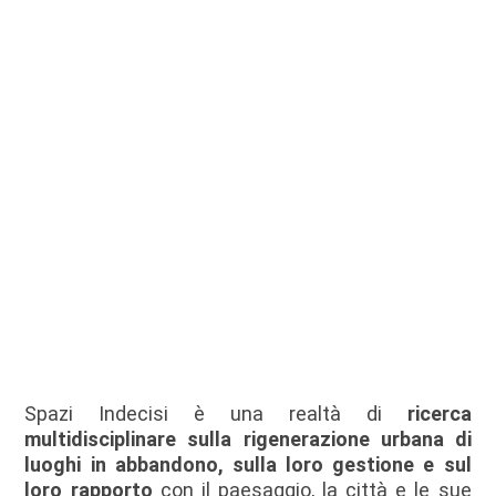
o demolito.
L’intervento non è
digitale, 0 o 1.
Riqualificazione totale
o abbandono. Nero o
bianco. Spazi Indecisi
esplora il grigio.
Spazi Indecisi è una realtà di
ricerca
multidisciplinare sulla rigenerazione urbana di
luoghi in abbandono, sulla loro gestione e sul
loro rapporto
con il paesaggio, la città e le sue