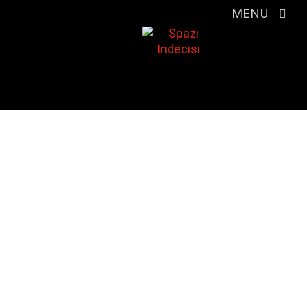
MENU
LAVORI IN TRAS-
CORSO
Un documentario che racconta
come, in passato, gli spazi
erano in funzione