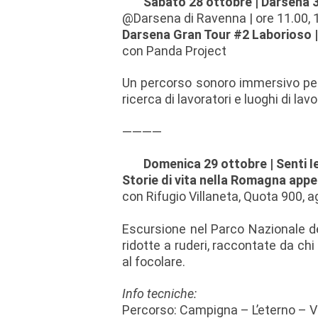
Sabato 28 ottobre | Darsena 3
@Darsena di Ravenna | ore 11.00, 
Darsena Gran Tour #2 Laborioso 
con Panda Project
Un percorso sonoro immersivo per 
ricerca di lavoratori e luoghi di l
————
Domenica 29 ottobre | Senti
Storie di vita nella Romagna appe
con Rifugio Villaneta, Quota 900, a
Escursione nel Parco Nazionale de
ridotte a ruderi, raccontate da ch
al focolare.
Info tecniche:
Percorso: Campigna – L’eterno – Vi