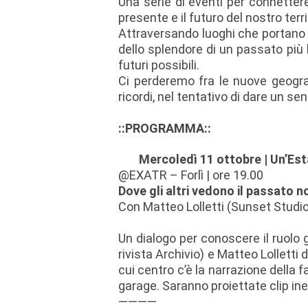
Una serie di eventi per connettere 
presente e il futuro del nostro terri
Attraversando luoghi che portano a
dello splendore di un passato più
futuri possibili.
Ci perderemo fra le nuove geograf
ricordi, nel tentativo di dare un se
::PROGRAMMA::
Mercoledì 11 ottobre | Un’Est
@EXATR – Forlì | ore 19.00
Dove gli altri vedono il passato n
Con Matteo Lolletti (Sunset Studi
Un dialogo per conoscere il ruolo 
rivista Archivio) e Matteo Lolletti
cui centro c’è la narrazione della
garage. Saranno proiettate clip ine
————