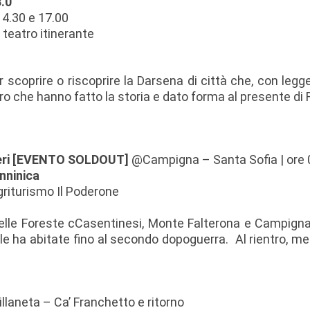
.0
14.30 e 17.00
|
teatro itinerante
scoprire o riscoprire la Darsena di città che, con legge
avoro che hanno fatto la storia e dato forma al presente di
 Ieri [EVENTO SOLDOUT]
@Campigna – Santa Sofia | ore 
nninica
griturismo Il Poderone
lle Foreste cCasentinesi, Monte Falterona e Campigna,
i le ha abitate fino al secondo dopoguerra. Al rientro,
llaneta – Ca’ Franchetto e ritorno