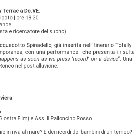
y Terrae a Do.VE.
ipato | ore 18.30
ance
sta e ricercatore del suono)
quedotto Spinadello, già inserita nell’itinerario Totally 
ntemporanea, con una performance che presenta i risult
appens as soon as we press ’record’ on a device
”. Una
Ronco nel post alluvione.
iviera
o
iostra Film) e Ass. Il Palloncino Rosso
e in riva al mare? E dei ricordi dei bambini di un tempo?