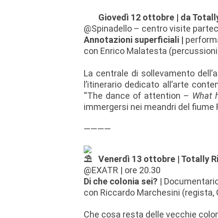
Giovedì 12 ottobre | da Totall
@Spinadello – centro visite partec
Annotazioni superficiali
|
perform
con Enrico Malatesta (percussioni
La centrale di sollevamento dell’ac
l’itinerario dedicato all’arte co
“The dance of attention –
What h
immergersi nei meandri del fiume 
————
Venerdì 13 ottobre | Totally R
@EXATR | ore 20.30
Di che colonia sei?
| Documentari
con Riccardo Marchesini (regista, G
Che cosa resta delle vecchie coloni