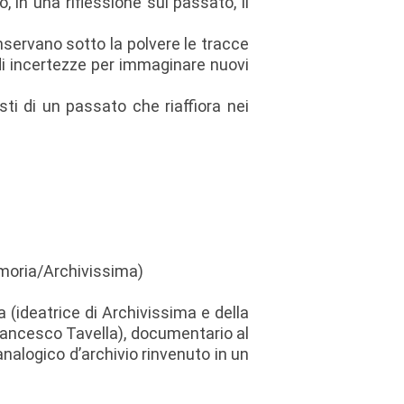
, in una riflessione sul passato, il
nservano sotto la polvere le tracce
di incertezze per immaginare nuovi
ti di un passato che riaffiora nei
emoria/Archivissima)
 (ideatrice di Archivissima e della
 Francesco Tavella), documentario al
nalogico d’archivio rinvenuto in un