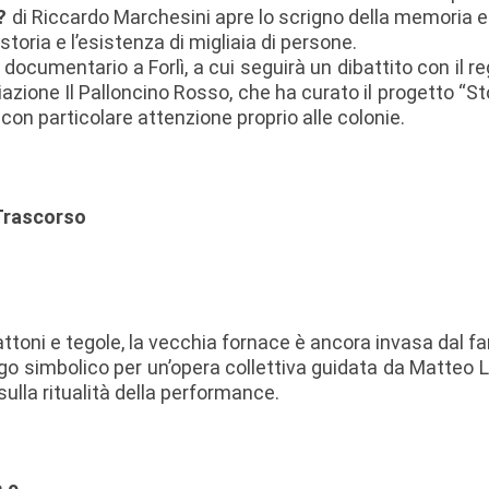
?
di Riccardo Marchesini apre lo scrigno della memoria e d
toria e l’esistenza di migliaia di persone.
l documentario a Forlì, a cui seguirà un dibattito con il r
zione Il Palloncino Rosso, che ha curato il progetto “St
 con particolare attenzione proprio alle colonie.
 Trascorso
0
toni e tegole, la vecchia fornace è ancora invasa dal fan
ogo simbolico per un’opera collettiva guidata da Matteo L
sulla ritualità della performance.