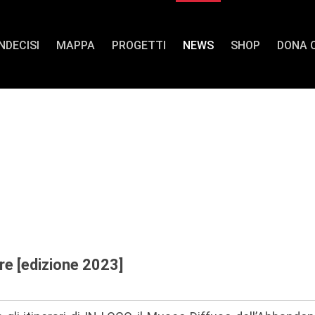
INDECISI
MAPPA
PROGETTI
NEWS
SHOP
DONA 
si [ed. 2023]
orientamento urbano
e [edizione 2023]