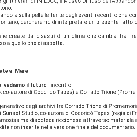
gli itinerari di IN LOCO, il Museo Diffuso dell’Abbandono
torio.
ncora sulla pelle le ferite degli eventi recenti o che co
 lontano, cercheremo di interpretare un presente fatto 
ie create dai disastri di un clima che cambia, fra i res
nso a quello che ci aspetta.
ate al Mare
oi vediamo il futuro |
incontro
o, co-autore di Cocoricò Tapes) e Corrado Trione (Prom
generativo degli archivi fra Corrado Trione di Promemoria
 di Sunset Studio, co-autore di Cocoricò Tapes (regia di
 famosissima discoteca riccionese attraverso materiale a
dite non inserite nella versione finale del documentario.