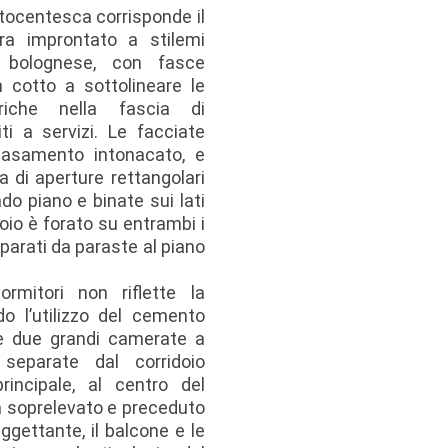
ttocentesca corrisponde il
ora improntato a stilemi
one bolognese, con fasce
n cotto a sottolineare le
riche nella fascia di
ti a servizi. Le facciate
 basamento intonacato, e
a di aperture rettangolari
do piano e binate sui lati
doio è forato su entrambi i
eparati da paraste al piano
ormitori non riflette la
do l’utilizzo del cemento
e due grandi camerate a
 separate dal corridoio
rincipale, al centro del
ta soprelevato e preceduto
ggettante, il balcone e le