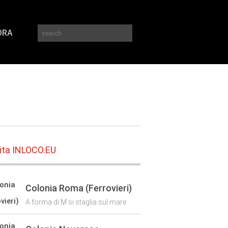
ORA
Colonia Roma (Ferrovieri)
A forma di M si staglia sul mare