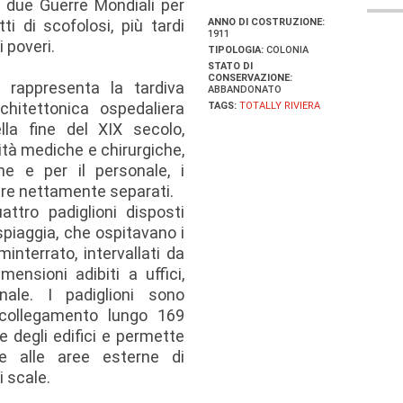
le due Guerre Mondiali per
ti di scofolosi, più tardi
ANNO DI COSTRUZIONE:
1911
 poveri.
TIPOLOGIA:
COLONIA
STATO DI
CONSERVAZIONE:
i rappresenta la tardiva
ABBANDONATO
chitettonica ospedaliera
TAGS:
TOTALLY RIVIERA
lla fine del XIX secolo,
ità mediche e chirurgiche,
ne e per il personale, i
ere nettamente separati.
ttro padiglioni disposti
spiaggia, che ospitavano i
minterrato, intervallati da
mensioni adibiti a uffici,
ale. I padiglioni sono
i collegamento lungo 169
e degli edifici e permette
ne alle aree esterne di
i scale.