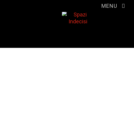
MENU
Un fine settimana
dolcissimo
11 e 12 aprile, alla scoperta
dell'ex Eridania