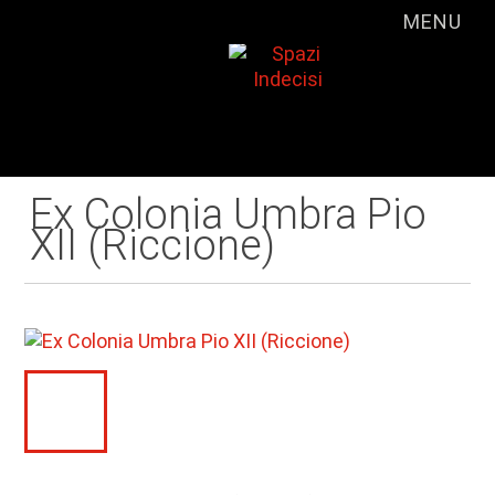
MENU
Ex Colonia Umbra Pio
XII (Riccione)