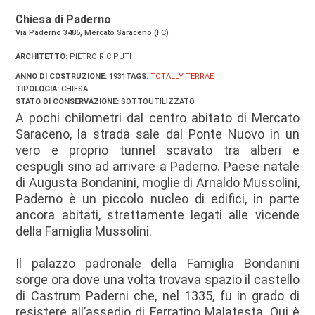
Chiesa di Paderno
Via Paderno 3485, Mercato Saraceno (FC)
ARCHITETTO:
PIETRO RICIPUTI
ANNO DI COSTRUZIONE:
1931
TAGS:
TOTALLY TERRAE
TIPOLOGIA:
CHIESA
STATO DI CONSERVAZIONE:
SOTTOUTILIZZATO
A pochi chilometri dal centro abitato di Mercato
Saraceno, la strada sale dal Ponte Nuovo in un
vero e proprio tunnel scavato tra alberi e
cespugli sino ad arrivare a Paderno. Paese natale
di Augusta Bondanini, moglie di Arnaldo Mussolini,
Paderno è un piccolo nucleo di edifici, in parte
ancora abitati, strettamente legati alle vicende
della Famiglia Mussolini.
Il palazzo padronale della Famiglia Bondanini
sorge ora dove una volta trovava spazio il castello
di Castrum Paderni che, nel 1335, fu in grado di
resistere all’assedio di Ferratino Malatesta. Qui è