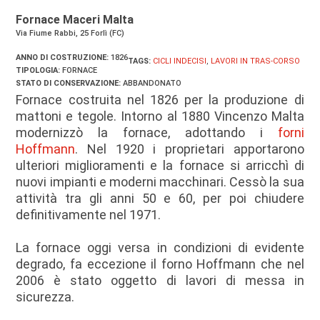
Fornace Maceri Malta
Via Fiume Rabbi, 25 Forlì (FC)
ANNO DI COSTRUZIONE:
1826
TAGS:
CICLI INDECISI
,
LAVORI IN TRAS-CORSO
TIPOLOGIA:
FORNACE
STATO DI CONSERVAZIONE:
ABBANDONATO
Fornace costruita nel 1826 per la produzione di
mattoni e tegole. Intorno al 1880 Vincenzo Malta
modernizzò la fornace, adottando i
forni
Hoffmann
. Nel 1920 i proprietari apportarono
ulteriori miglioramenti e la fornace si arricchì di
nuovi impianti e moderni macchinari. Cessò la sua
attività tra gli anni 50 e 60, per poi chiudere
definitivamente nel 1971.
La fornace oggi versa in condizioni di evidente
degrado, fa eccezione il forno Hoffmann che nel
2006 è stato oggetto di lavori di messa in
sicurezza.